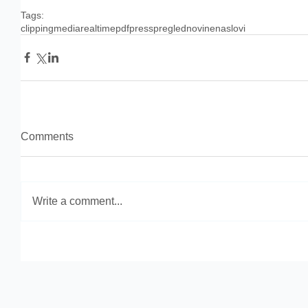
Tags:
clipping
media
realtime
pdf
press
pregled
novine
naslovi
Comments
Write a comment...