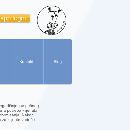
 app login
Kontakt
Blog
išegodišnjeg uspešnog
bna potreba klijenata.
informisanja. Nakon
 za klijente vodeće