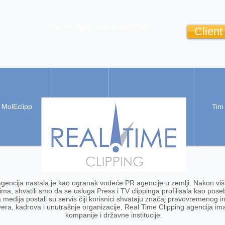
Real Time Clipping
Media monitoring
Kliping
Client
MolEclipp
Analize
Dodatne usluge
Tim
agencija nastala je kao ogranak vodeće PR agencije u zemlji. Nakon v
tima, shvatili smo da se usluga Press i TV clippinga profilisala kao pose
a medija postali su servis čiji korisnici shvataju značaj pravovremenog 
era, kadrova i unutrašnje organizacije, Real Time Clipping agencija ima
kompanije i državne institucije.