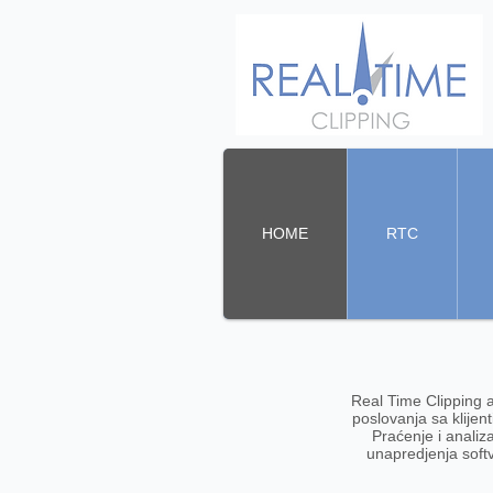
HOME
RTC
Real Time Clipping 
poslovanja sa klijen
Praćenje i analiz
unapredjenja softv