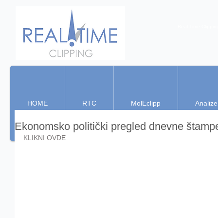
Real Time Clippin
HOME
RTC
MolEclipp
Analize
Ekonomsko politički pregled dnevne štamp
KLIKNI OVDE