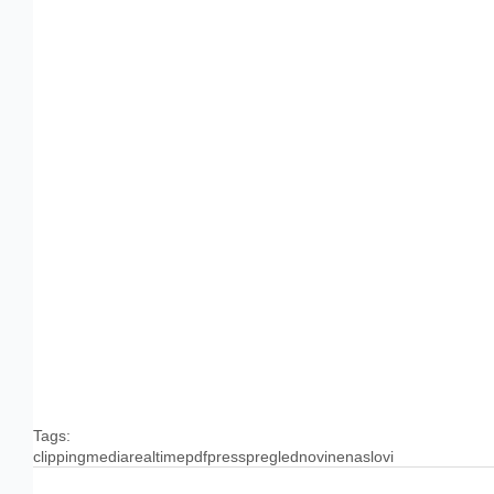
Tags:
clipping
media
realtime
pdf
press
pregled
novine
naslovi