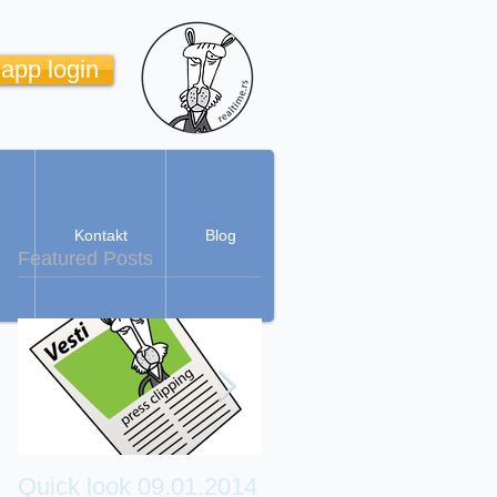
 app login
Kontakt
Blog
Featured Posts
Quick look 09.01.2014
Real Time Cartoon