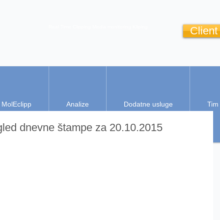
Real Time Clipping
Media monitoring
Kliping
Client
MolEclipp
Analize
Dodatne usluge
Tim
egled dnevne štampe za 20.10.2015