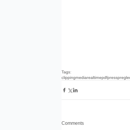
Tags:
clipping
media
realtime
pdf
press
pregle
Comments