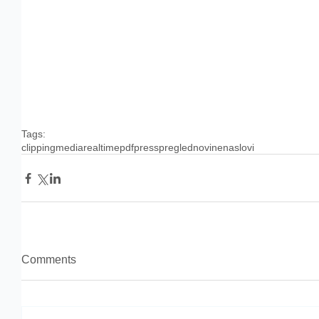
Tags:
clipping
media
realtime
pdf
press
pregled
novine
naslovi
Comments