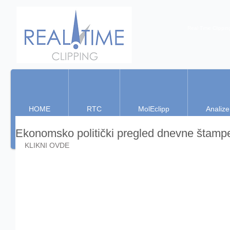
Real Time Clippin
HOME
RTC
MolEclipp
Analize
Ekonomsko politički pregled dnevne štamp
KLIKNI OVDE