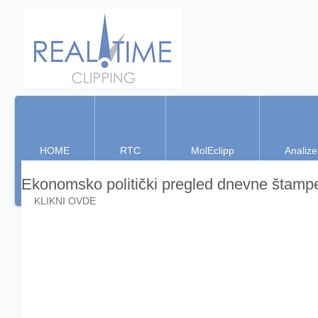
Real Time Clippin
HOME
RTC
MolEclipp
Analize
Ekonomsko politički pregled dnevne štamp
KLIKNI OVDE