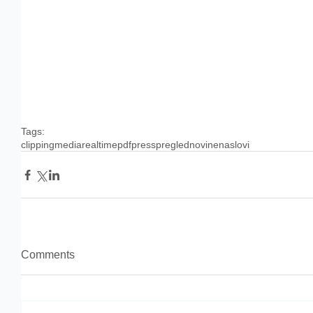
Tags:
clipping
media
realtime
pdf
press
pregled
novine
naslovi
Comments