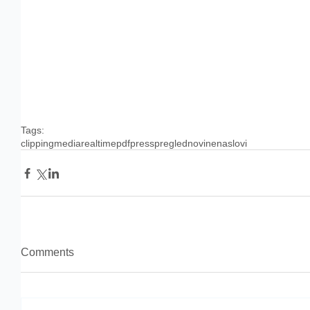
Tags:
clipping
media
realtime
pdf
press
pregled
novine
naslovi
Comments