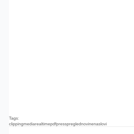
Tags:
clipping
media
realtime
pdf
press
pregled
novine
naslovi