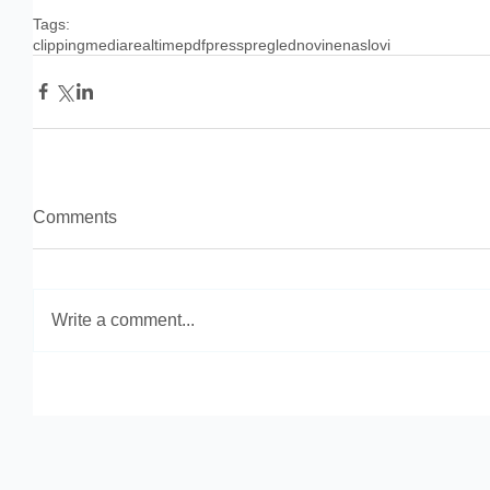
Tags:
clipping
media
realtime
pdf
press
pregled
novine
naslovi
Comments
Write a comment...