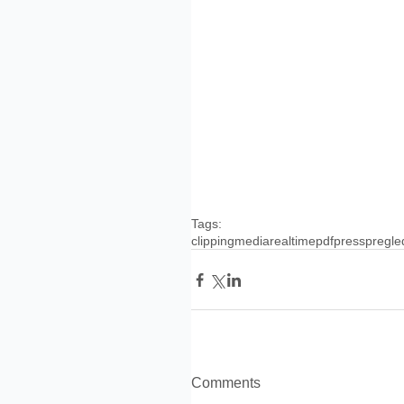
Tags:
clipping
media
realtime
pdf
press
pregle
Comments