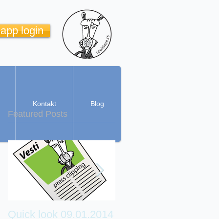
 app login
Kontakt
Blog
Featured Posts
Quick look 09.01.2014
Real Time Cartoon