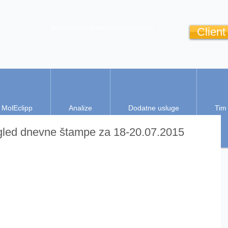
Real Time Clipping
Media monitoring
Kliping
Client
MolEclipp
Analize
Dodatne usluge
Tim
egled dnevne štampe za 18-20.07.2015