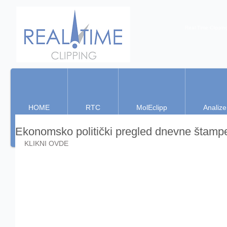
Real Time Clippin
HOME
RTC
MolEclipp
Analize
Ekonomsko politički pregled dnevne štamp
KLIKNI OVDE