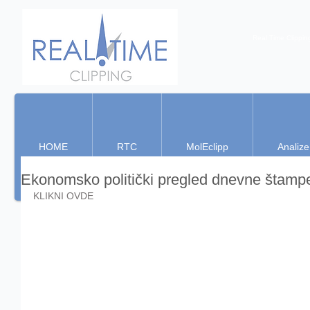
Real Time Clippin
HOME
RTC
MolEclipp
Analize
Ekonomsko politički pregled dnevne štamp
KLIKNI OVDE