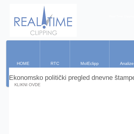
Real Time Clippin
HOME
RTC
MolEclipp
Analize
Ekonomsko politički pregled dnevne štamp
KLIKNI OVDE