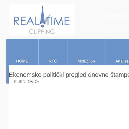
Real Time Clippin
HOME
RTC
MolEclipp
Analize
Ekonomsko politički pregled dnevne štamp
KLIKNI OVDE