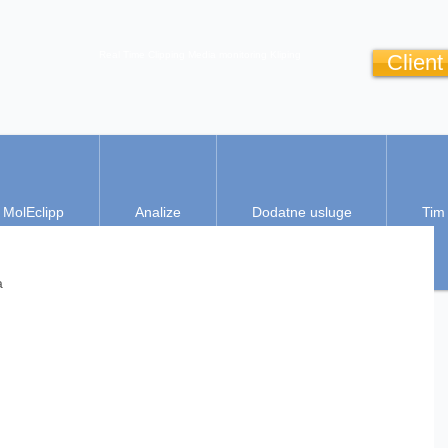
Real Time Clipping
Media monitoring
Kliping
Client
MolEclipp
Analize
Dodatne usluge
Tim
a 