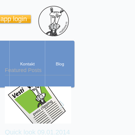
 app login
Kontakt
Blog
Featured Posts
Quick look 09.01.2014
Real Time Cartoon