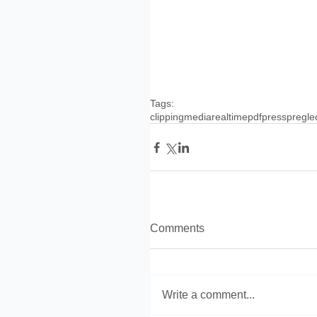
Tags:
clipping
media
realtime
pdf
press
pregle
Comments
Write a comment...