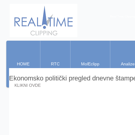
Real Time Clippin
HOME
RTC
MolEclipp
Analize
Ekonomsko politički pregled dnevne štamp
KLIKNI OVDE