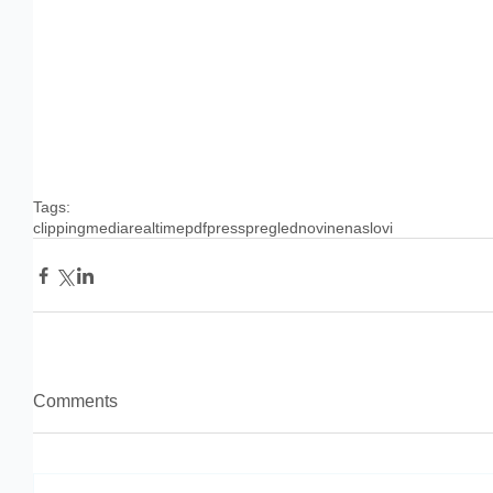
Tags:
clipping
media
realtime
pdf
press
pregled
novine
naslovi
Comments