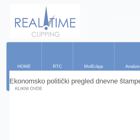
Real Time Clippin
HOME
RTC
MolEclipp
Analize
Ekonomsko politički pregled dnevne štamp
KLIKNI OVDE