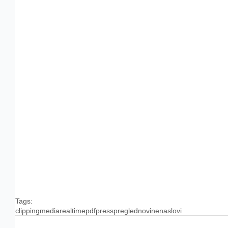
Tags:
clipping
media
realtime
pdf
press
pregled
novine
naslovi