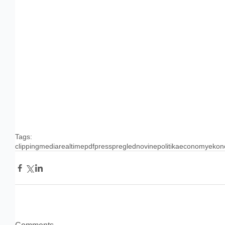
Tags:
clipping
media
realtime
pdf
press
pregled
novine
politika
economy
ekon