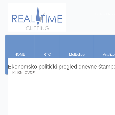
Real Time Clippin
HOME
RTC
MolEclipp
Analize
Ekonomsko politički pregled dnevne štamp
KLIKNI OVDE