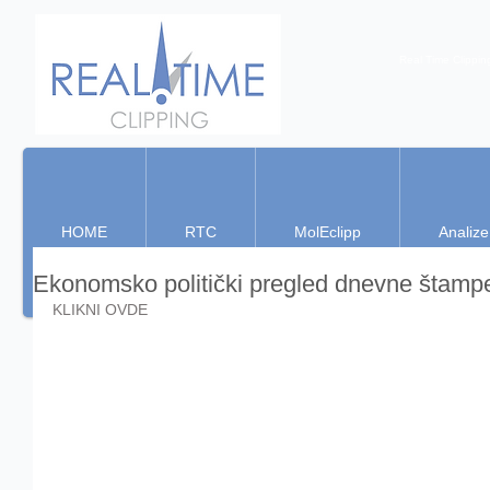
Real Time Clippin
HOME
RTC
MolEclipp
Analize
Ekonomsko politički pregled dnevne štamp
KLIKNI OVDE