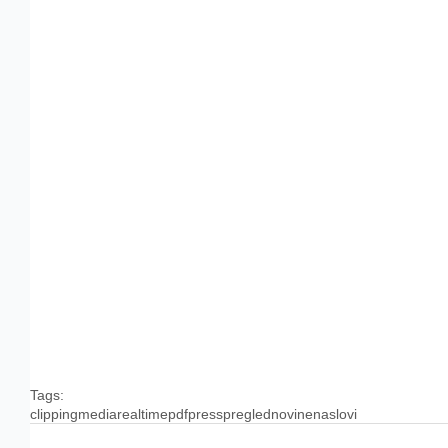
Tags:
clipping
media
realtime
pdf
press
pregled
novine
naslovi