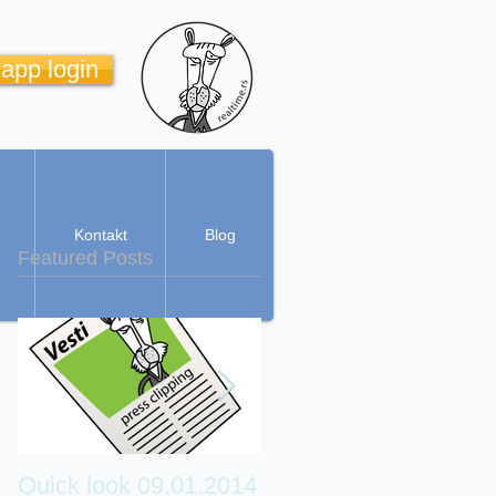
 app login
Kontakt
Blog
Featured Posts
Quick look 09.01.2014
Real Time Cartoon