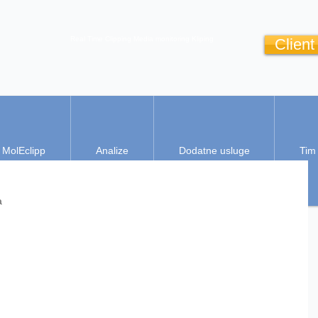
Real Time Clipping
Media monitoring
Kliping
Client
MolEclipp
Analize
Dodatne usluge
Tim
a 