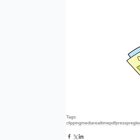
Tags:
clipping
media
realtime
pdf
press
pregle