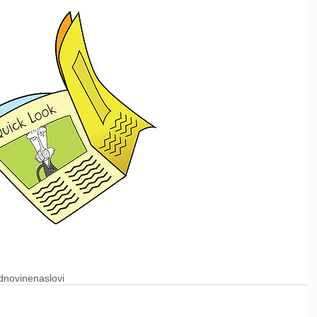
d
novine
naslovi