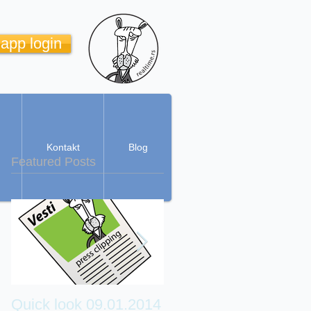
 app login
Kontakt
Blog
Featured Posts
Quick look 09.01.2014
Real Time Cartoon