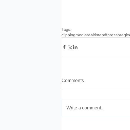
Tags:
clipping
media
realtime
pdf
press
pregle
Comments
Write a comment...