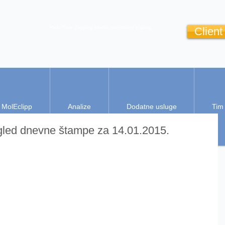
Real Time Clipping
Media monitoring
Kliping
Client
MolEclipp
Analize
Dodatne usluge
Tim
gled dnevne štampe za 14.01.2015.