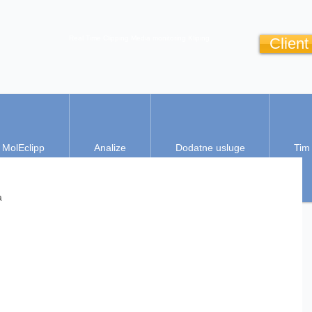
Real Time Clipping
Media monitoring
Kliping
Client
MolEclipp
Analize
Dodatne usluge
Tim
a 