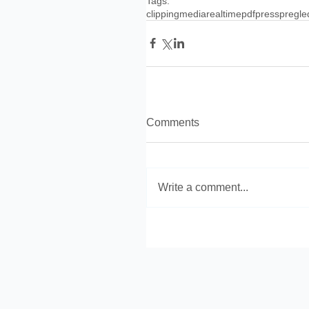
Tags:
clipping
media
realtime
pdf
press
pregle
Comments
Write a comment...