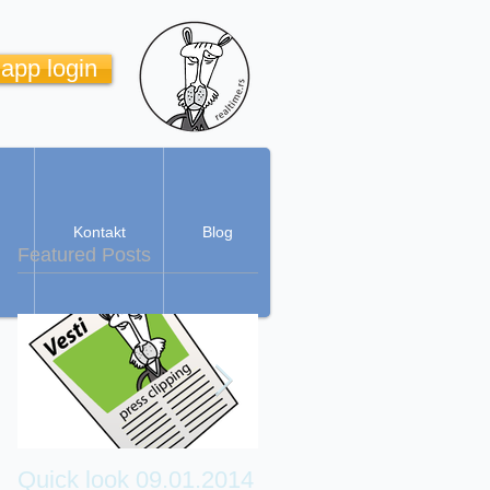
 app login
Kontakt
Blog
Featured Posts
Quick look 09.01.2014
Real Time Cartoon