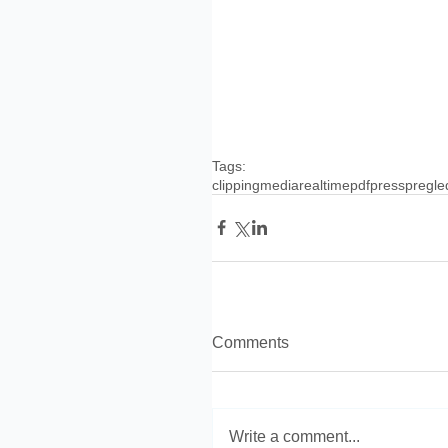
Tags:
clipping
media
realtime
pdf
press
pregle
Comments
Write a comment...