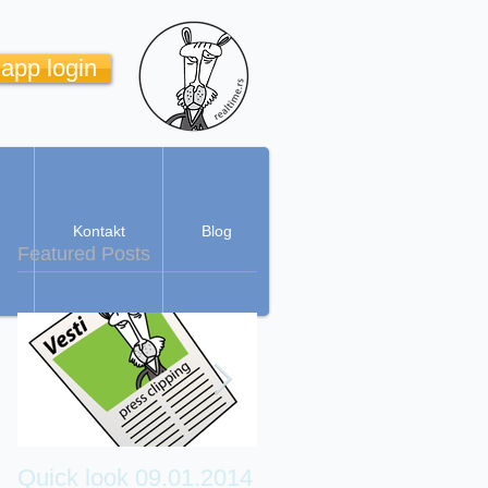
 app login
Kontakt
Blog
Featured Posts
Quick look 09.01.2014
Real Time Cartoon