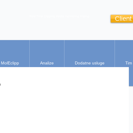
Real Time Clipping
Media monitoring
Kliping
Client
MolEclipp
Analize
Dodatne usluge
Tim
a 