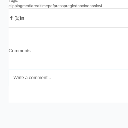
Tags:
clipping
media
realtime
pdf
press
pregled
novine
naslovi
Comments
Write a comment...