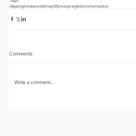
Tags:
clipping
media
realtime
pdf
press
pregled
novine
naslovi
Comments
Write a comment...