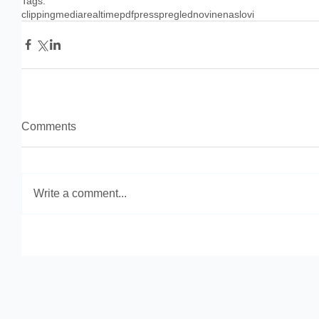
Tags:
clipping
media
realtime
pdf
press
pregled
novine
naslovi
Comments
Write a comment...