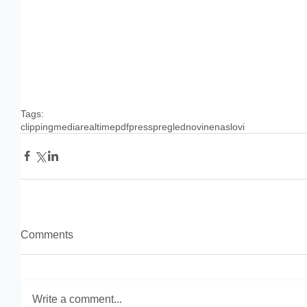
Tags:
clipping
media
realtime
pdf
press
pregled
novine
naslovi
Comments
Write a comment...