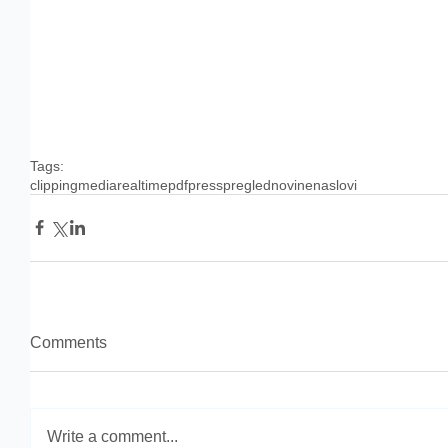
Tags:
clipping
media
realtime
pdf
press
pregled
novine
naslovi
Comments
Write a comment...