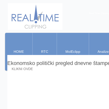
Real Time Clippin
HOME
RTC
MolEclipp
Analize
Ekonomsko politički pregled dnevne štamp
KLIKNI OVDE