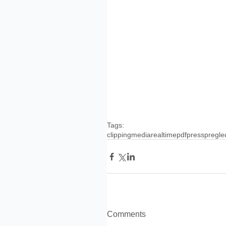
Tags:
clipping
media
realtime
pdf
press
pregle
Comments