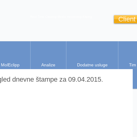
Real Time Clipping
Media monitoring
Kliping
Client
MolEclipp
Analize
Dodatne usluge
Tim
gled dnevne štampe za 09.04.2015.