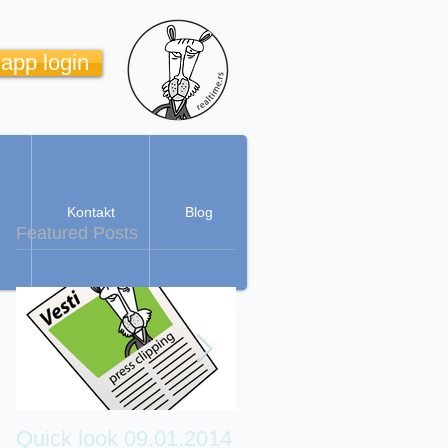
 app login
Kontakt
Blog
Featured Posts
Quick look 09.01.2014
Real Time Cartoon